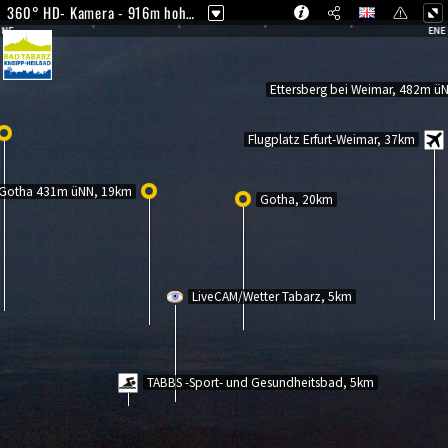
360° HD- Kamera - 916m hoher "Großer Inselsberg" Thür. Wald
E
ENE
Ettersberg bei Weimar, 482m üN
Flugplatz Erfurt-Weimar, 37km
Gotha 431m üNN, 19km
Gotha, 20km
LiveCAM/Wetter Tabarz, 5km
TABBS -Sport- und Gesundheitsbad, 5km